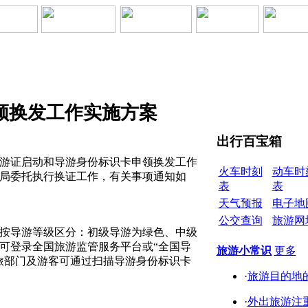
申领换发工作实施方案
出行百宝箱
游证启动和导游身份标识卡申领换发工作
火车时刻
动车时
局委托执行换证工作，有关事项通知如
表
表
天气预报
电子地
公交查询
旅游网
按导游等级区分：初级导游为绿色、中级
可登录全国旅游监管服务平台或“全国导
旅游小常识
更多
旅部门及游客可通过扫描导游身份标识卡
·
旅游目的地
·
外出旅游注