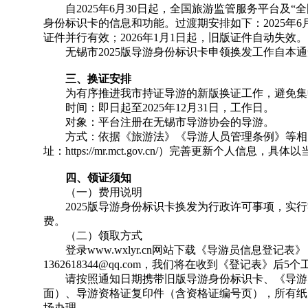
自2025年6月30日起，全国旅游监管服务平台及“全国
身份标识卡的信息和功能。过渡期安排如下：2025年6月30
证件并行有效；2026年1月1日起，旧版证件自动失效。
无锡市2025版导游身份标识卡申领换发工作自本通
三、换证安排
为有序推进我市持证导游的新版换证工作，避免集
时间：即日起至2025年12月31日，工作日。
对象：平台注册在无锡市导游协会的导游。
方式：依据《旅游法》《导游人员管理条例》等相
址：https://mr.mct.gov.cn/）完善更新个人信息
四、领证须知
（一）费用说明
2025版导游身份标识卡换发为行政许可事项，实行
费。
（二）领取方式
登录www.wxlyr.cn网站下载《导游员信息登记表
1362618344@qq.com，我们将在收到《登记表》
请按照通知日期携带旧版导游身份标识卡、《导游
面）、导游资格证复印件（含资格证编号页），所有纸
场办理。