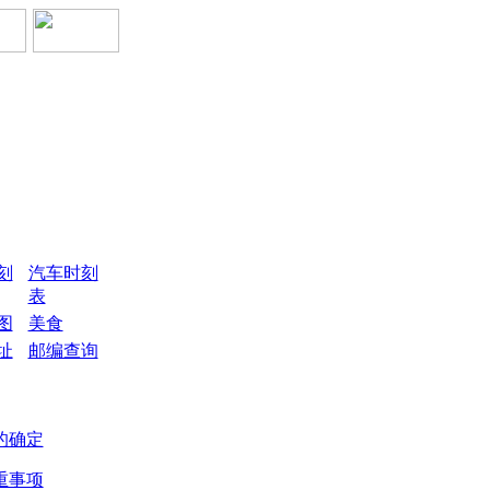
刻
汽车时刻
表
图
美食
址
邮编查询
的确定
重事项