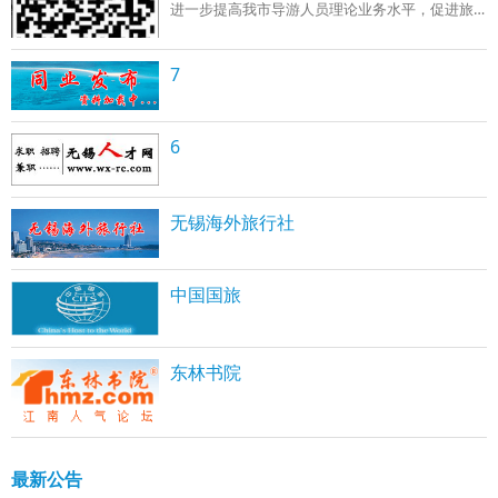
进一步提高我市导游人员理论业务水平，促进旅
游市场健康有序发展，根据国家旅游局《导游人
员管理条例》、《导游人员管理实施办法》的规
定，我局将组织开展2016年度全市导游人员年度
7
审核工作。现将有关事项通知
6
无锡海外旅行社
中国国旅
东林书院
最新公告