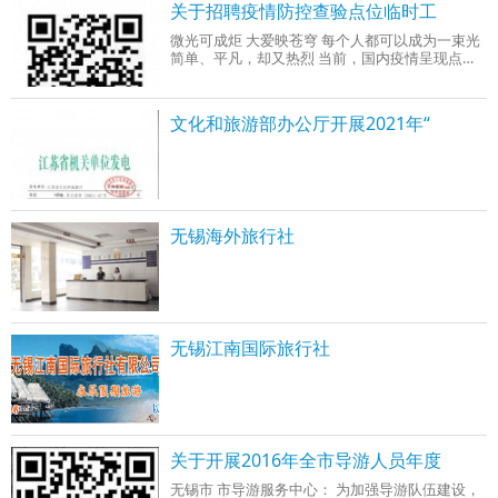
关于招聘疫情防控查验点位临时工
微光可成炬 大爱映苍穹 每个人都可以成为一束光
简单、平凡，却又热烈 当前，国内疫情呈现点
多、面广、散发态势，防控形势严峻复杂。为贯
彻落实党中央、国务院和省委省政府、市委市政
府加强疫情防控和强化稳就业决策部署，进一步
文化和旅游部办公厅开展2021年“
做好疫情防控战时机制常态化
无锡海外旅行社
无锡江南国际旅行社
关于开展2016年全市导游人员年度
无锡市 市导游服务中心： 为加强导游队伍建设，