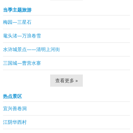
当季主题旅游
梅园—三星石
鼋头渚—万浪卷雪
水浒城景点——清明上河街
三国城—曹营水寨
查看更多 »
热点景区
宜兴善卷洞
江阴华西村