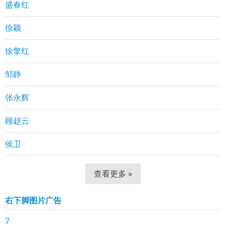
盛春红
徐颖
徐擎红
邹静
张永辉
顾赵云
侯卫
查看更多 »
右下脚图片广告
7